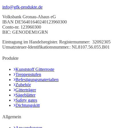
info@gfk-produkte.de
Volksbank Gronau-Ahaus eG
IBAN DE56401640240123960300
Conto-nr. 123960300
BIC: GENODEM1GRN
Eintragung
im Handelsregister.
Registernummer:
32092305
Umsatzsteuer-Identifikationsnummer.: NL8107.56.055.B01
Produkte
Kunststoff Gitterroste
Treppenstufen
Befestigungsmaterialien
Zubehör
Gitterträger
Sägeblätter
Safety gates
Dichtungskitt
Allgemein
Anwendungen