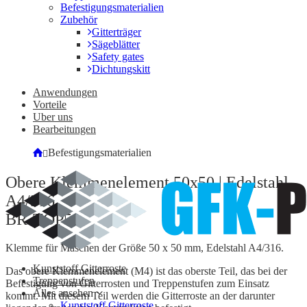
Befestigungsmaterialien
Zubehör
Gitterträger
Sägeblätter
Safety gates
Dichtungskitt
Anwendungen
Vorteile
Uber uns
Bearbeitungen
Befestigungsmaterialien
Obere Klemmenelement 50x50 | Edelstahl
A4/316
BR-TOP50
Klemme für Maschen der Größe 50 x 50 mm, Edelstahl A4/316.
Kunststoff Gitterroste
Das obere Klemmenelement (M4) ist das oberste Teil, das bei der
Treppenstufen
Befestigung von Gitterrosten und Treppenstufen zum Einsatz
Alles ansehen
kommt. Mit diesem Teil werden die Gitterroste an der darunter
Kunststoff Gitterroste