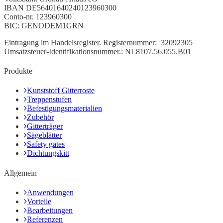
IBAN DE56401640240123960300
Conto-nr. 123960300
BIC: GENODEM1GRN
Eintragung
im Handelsregister.
Registernummer:
32092305
Umsatzsteuer-Identifikationsnummer.: NL8107.56.055.B01
Produkte
Kunststoff Gitterroste
Treppenstufen
Befestigungsmaterialien
Zubehör
Gitterträger
Sägeblätter
Safety gates
Dichtungskitt
Allgemein
Anwendungen
Vorteile
Bearbeitungen
Referenzen