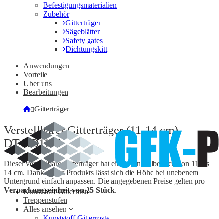
Befestigungsmaterialien
Zubehör
Gitterträger
Sägeblätter
Safety gates
Dichtungskitt
Anwendungen
Vorteile
Uber uns
Bearbeitungen
Gitterträger
Verstellbarer Gitterträger (11-14 cm)
DT-RD1114
Dieser verstellbare Gitterträger hat einen Einstellbereich von 11 bis
14 cm. Dank dieses Produkts lässt sich die Höhe bei unebenem
Untergrund einfach anpassen. Die angegebenen Preise gelten pro
Verpackungseinheit von 25 Stück
.
Kunststoff Gitterroste
Treppenstufen
Alles ansehen
Kunststoff Gitterroste