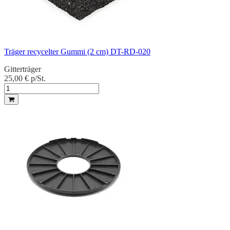
Träger recycelter Gummi (2 cm) DT-RD-020
Gitterträger
25,00 €
p/St.