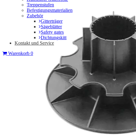
Treppenstufen
Befestigungsmaterialien
Zubehör
Gitterträger
Sägeblätter
Safety gates
Dichtungskitt
Kontakt und Service
Warenkorb
0