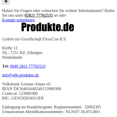
Haben Sie Fragen oder wünschen Sie weitere Informationen? Rufen
Sie uns unter
02821 77762533
an oder
Kontakt aufnehmen
Gehört zur Gesellschaft FlexxCon B.V.
Kiefte 12
NL- 7151 HZ, Eibergen
Niederlande
Tel:
0049 2821 77762533
info@gfk-produkte.de
Volksbank Gronau-Ahaus eG
IBAN DE56401640240123960300
Conto-nr. 123960300
BIC: GENODEM1GRN
Eintragung
im Handelsregister.
Registernummer:
32092305
Umsatzsteuer-Identifikationsnummer.: NL8107.56.055.B01