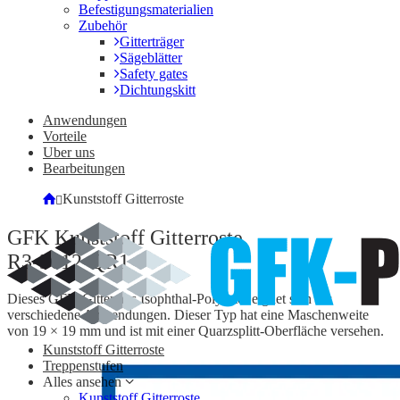
Befestigungsmaterialien
Zubehör
Gitterträger
Sägeblätter
Safety gates
Dichtungskitt
Anwendungen
Vorteile
Uber uns
Bearbeitungen
Kunststoff Gitterroste
GFK Kunststoff Gitterroste
R3-3612-QR1
Dieses GFK-Gitter aus Isophthal-Polyester eignet sich für
verschiedene Anwendungen. Dieser Typ hat eine Maschenweite
von 19 × 19 mm und ist mit einer Quarzsplitt-Oberfläche versehen.
Kunststoff Gitterroste
Treppenstufen
Alles ansehen
Kunststoff Gitterroste