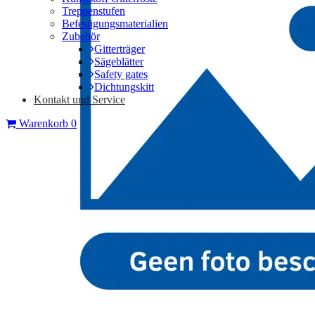
Treppenstufen
Befestigungsmaterialien
Zubehör
Gitterträger
Sägeblätter
Safety gates
Dichtungskitt
Kontakt und Service
Warenkorb
0