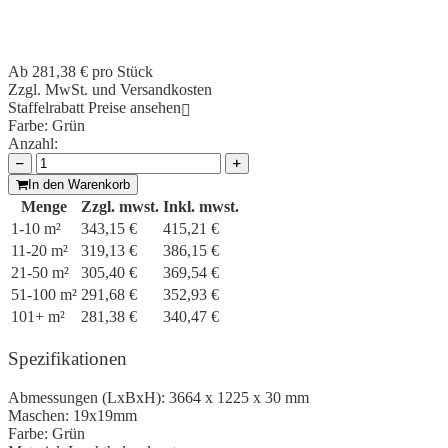
Ab
281,38 €
pro Stück
Zzgl. MwSt. und Versandkosten
Staffelrabatt Preise ansehen
Farbe:
Grün
Anzahl:
In den Warenkorb
Menge
Zzgl. mwst.
Inkl. mwst.
1-10 m²
343,15 €
415,21 €
11-20 m²
319,13 €
386,15 €
21-50 m²
305,40 €
369,54 €
51-100 m²
291,68 €
352,93 €
101+ m²
281,38 €
340,47 €
Spezifikationen
Abmessungen (LxBxH):
3664 x 1225 x 30 mm
Maschen:
19x19mm
Farbe:
Grün