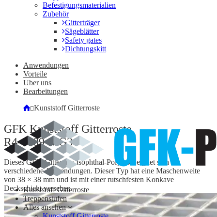
Befestigungsmaterialien
Zubehör
Gitterträger
Sägeblätter
Safety gates
Dichtungskitt
Anwendungen
Vorteile
Uber uns
Bearbeitungen
Kunststoff Gitterroste
GFK Kunststoff Gitterroste
R4-4009-MG3
Dieses GFK-Gitter aus Isophthal-Polyester eignet sich für
verschiedene Anwendungen. Dieser Typ hat eine Maschenweite
von 38 × 38 mm und ist mit einer rutschfesten Konkave
Deckschicht versehen.
Kunststoff Gitterroste
Treppenstufen
Alles ansehen
Kunststoff Gitterroste