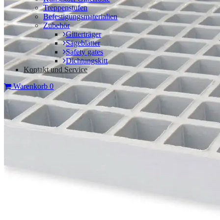
Treppenstufen
Befestigungsmaterialien
Zubehör
Gitterträger
Sägeblätter
Safety gates
Dichtungskitt
Kontakt und Service
Warenkorb
0