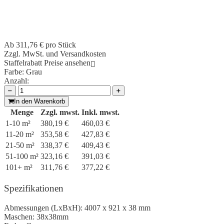
Ab
311,76 €
pro Stück
Zzgl. MwSt. und Versandkosten
Staffelrabatt Preise ansehen
Farbe:
Grau
Anzahl:
In den Warenkorb
Menge
Zzgl. mwst.
Inkl. mwst.
1-10 m²
380,19 €
460,03 €
11-20 m²
353,58 €
427,83 €
21-50 m²
338,37 €
409,43 €
51-100 m²
323,16 €
391,03 €
101+ m²
311,76 €
377,22 €
Spezifikationen
Abmessungen (LxBxH):
4007 x 921 x 38 mm
Maschen:
38x38mm