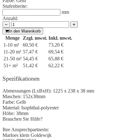
Farbe:
Gelb
Stufenbreite:
mm
Anzahl:
In den Warenkorb
Menge
Zzgl. mwst.
Inkl. mwst.
1-10 m²
60,50 €
73,20 €
11-20 m²
57,47 €
69,54 €
21-50 m²
54,45 €
65,88 €
51+ m²
51,42 €
62,22 €
Spezifikationen
Abmessungen (LxBxH):
1225 x 238 x 38 mm
Maschen:
152x38mm
Farbe:
Gelb
Material:
Isophthal-polyester
Höhe:
38mm
Brauchen Sie Hilfe?
Ihre Ansprechpartnerin:
Marloes klein Goldewijk