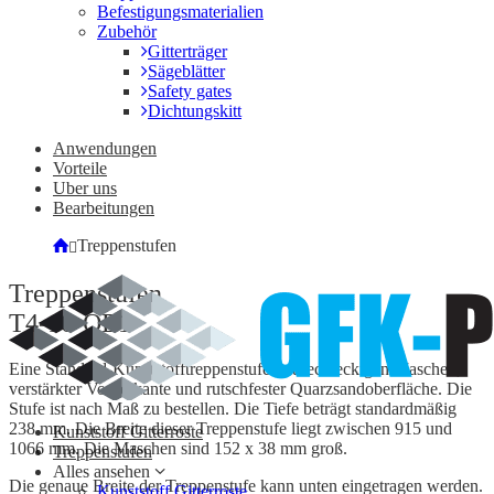
Befestigungsmaterialien
Zubehör
Gitterträger
Sägeblätter
Safety gates
Dichtungskitt
Anwendungen
Vorteile
Uber uns
Bearbeitungen
Treppenstufen
Treppenstufen
T4-10-QE1
Eine Standard-Kunststofftreppenstufe mit rechteckigen Maschen,
verstärkter Vorderkante und rutschfester Quarzsandoberfläche. Die
Stufe ist nach Maß zu bestellen. Die Tiefe beträgt standardmäßig
238 mm. Die Breite dieser Treppenstufe liegt zwischen 915 und
Kunststoff Gitterroste
1066 mm. Die Maschen sind 152 x 38 mm groß.
Treppenstufen
Alles ansehen
Die genaue Breite der Treppenstufe kann unten eingetragen werden.
Kunststoff Gitterroste