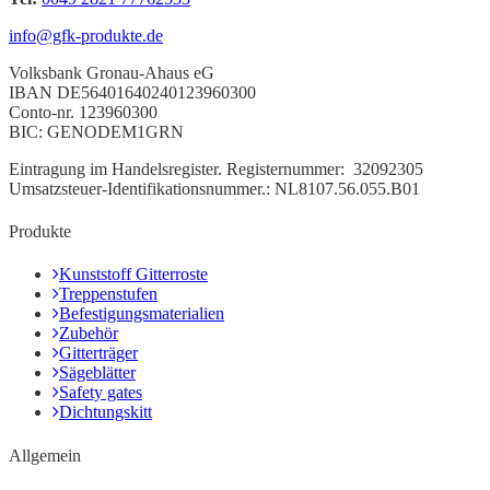
info@gfk-produkte.de
Volksbank Gronau-Ahaus eG
IBAN DE56401640240123960300
Conto-nr. 123960300
BIC: GENODEM1GRN
Eintragung
im Handelsregister.
Registernummer:
32092305
Umsatzsteuer-Identifikationsnummer.: NL8107.56.055.B01
Produkte
Kunststoff Gitterroste
Treppenstufen
Befestigungsmaterialien
Zubehör
Gitterträger
Sägeblätter
Safety gates
Dichtungskitt
Allgemein