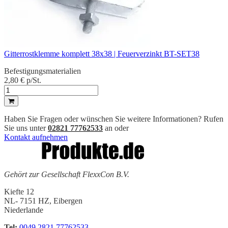
Gitterrostklemme komplett 38x38 | Feuerverzinkt BT-SET38
Befestigungsmaterialien
2,80 €
p/St.
Haben Sie Fragen oder wünschen Sie weitere Informationen? Rufen
Sie uns unter
02821 77762533
an oder
Kontakt aufnehmen
Gehört zur Gesellschaft FlexxCon B.V.
Kiefte 12
NL- 7151 HZ, Eibergen
Niederlande
Tel:
0049 2821 77762533