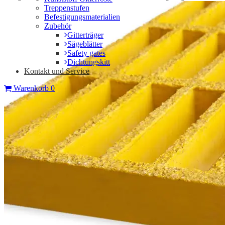
Treppenstufen
Befestigungsmaterialien
Zubehör
Gitterträger
Sägeblätter
Safety gates
Dichtungskitt
Kontakt und Service
Warenkorb
0